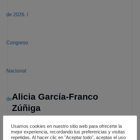
Alicia García-Franco
Zúñiga
Directora General De La Federación Española De
Usamos cookies en nuestro sitio web para ofrecerte la
La Recuperación Y El Reciclaje
mejor experiencia, recordando tus preferencias y visitas
repetidas. Al hacer clic en "Aceptar todo", aceptas el uso
Directora General de la Federación Española de la