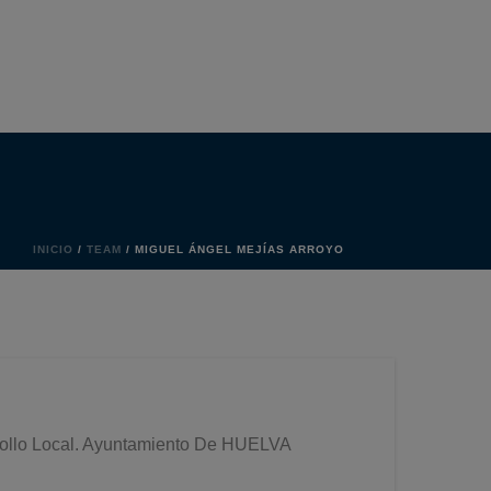
INICIO
/
TEAM
/ MIGUEL ÁNGEL MEJÍAS ARROYO
rrollo Local. Ayuntamiento De HUELVA