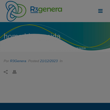
home bienvenida
INICIO
/
EDGE SLIDER
/ HOME BIENVENIDA
Por
R3Genera
Posted
21/12/2023
In