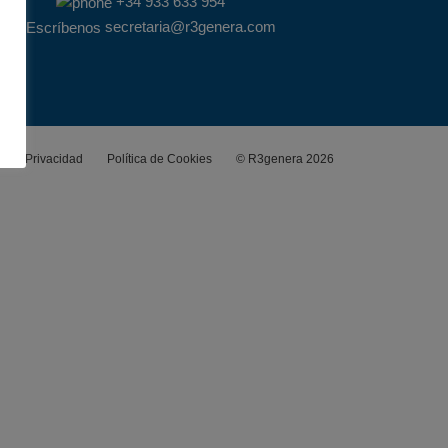
+34 933 633 954
secretaria@r3genera.com
o de Privacidad
Política de Cookies
© R3genera 2026