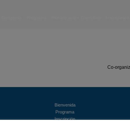
Congreso
Programa
Participación Científica
Inscripción
Co-organiz
Bienvenida
Programa
Inscripción
Patrocinio y Exposición